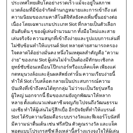
ประเทศไทยเติบโตอย่างรวดเร็ว แม้จะอยู่ในสภาพ
แวดล้อมที่มีข้อจำกัดด้านกฎหมายและการเข้าถึง แต่
ความนิยมของเกมคาสิโนดิจิทัลยังคงเพิ่มขึ้นอย่างต่อ
เนื่อง โดยเฉพาะเกมประเภท Slot ที่กลายเป็นตัวเลือก
อันดับต้น ๆ ของผู้เล่นจำนวนมาก ทั้งมือใหม่และสาย
เล่นจริงจัง ความสนุกที่เข้าถึงง่ายและรูปแบบการเล่นที่
ไม่ซับซ้อนทำให้แบรนด์ Slot หลายค่ายสามารถครอง
ใจตลาดได้อย่างมั่นคง หนึ่งในเหตุผลสำคัญคือ “ความ
ง่าย” ของเกม Slot ผู้เล่นไม่จำเป็นต้องมีทักษะเชิงกล
ยุทธ์ซับซ้อนเหมือนโป๊กเกอร์หรือแบล็คแจ็ค เพียงแค่
กดหมุนวงล้อและลุ้นผลลัพธ์เท่านั้น ความเรียบง่ายนี้
ทำให้ Slot เว็บสล็อต กลายเป็นประสบการณ์ความ
บันเทิงที่เข้าถึงคนได้ทุกกลุ่ม ไม่ว่าจะเป็นวัยรุ่นหรือ
ผู้ใหญ่ นอกจากนี้ ธีมของเกมยังถูกพัฒนาให้หลาก
หลาย ตั้งแต่แนวแฟนตาซี ผจญภัย ไปจนถึงวัฒนธรรม
เอเชีย ทำให้ผู้เล่นไม่รู้สึกเบื่อ อีกปัจจัยที่ทำให้แบรนด์
Slot ได้รับความนิยมคือระบบรางวัลและฟีเจอร์โบนัสที่
มีความน่าตื่นเต้น เช่น ฟรีสปิน ตัวคูณรางวัล และแจ็ค
พอตแบบโปรเกรสซีฟ สิ่งเหล่านี้สร้างแรงจูงใจให้ผู้เล่น