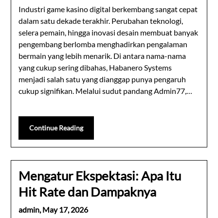
Industri game kasino digital berkembang sangat cepat
dalam satu dekade terakhir. Perubahan teknologi,
selera pemain, hingga inovasi desain membuat banyak
pengembang berlomba menghadirkan pengalaman
bermain yang lebih menarik. Di antara nama-nama
yang cukup sering dibahas, Habanero Systems
menjadi salah satu yang dianggap punya pengaruh
cukup signifikan. Melalui sudut pandang Admin77,…
Continue Reading
Mengatur Ekspektasi: Apa Itu
Hit Rate dan Dampaknya
admin,
May 17, 2026