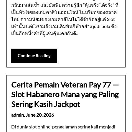
กลับมาเล่นซ้ำ และยังเพิ่มความรู้สึก “ลุ้นจริง ได้จริง” ที่
เป็นหัวใจของเกมคาสิโนออนไลน์ ในบริบทของตลาด
ไทย ความนิยมของเกมคาสิโนไม่ได้จำกัดอยู่แค่ Slot
เท่านั้น แต่ยังรวมถึงเกมเดิมพันกีฬาอย่าง judi bola ซึ่ง
เป็นอีกหนึ่งคำที่ผู้เล่นคุ้นเคยกันดี…
Continue Reading
Cerita Pemain Veteran Pay 77 —
Slot Habanero Mana yang Paling
Sering Kasih Jackpot
admin,
June 20, 2026
Di dunia slot online, pengalaman sering kali menjadi