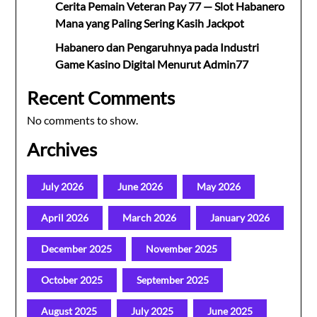
Cerita Pemain Veteran Pay 77 — Slot Habanero
Mana yang Paling Sering Kasih Jackpot
Habanero dan Pengaruhnya pada Industri
Game Kasino Digital Menurut Admin77
Recent Comments
No comments to show.
Archives
July 2026
June 2026
May 2026
April 2026
March 2026
January 2026
December 2025
November 2025
October 2025
September 2025
August 2025
July 2025
June 2025