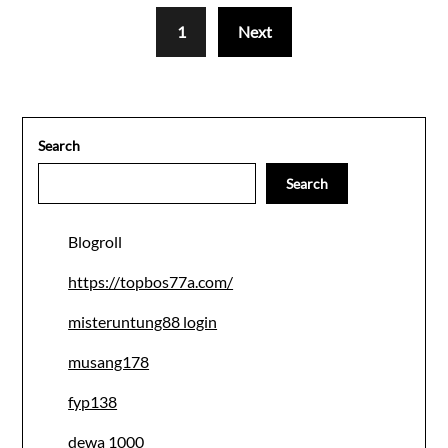
1
Next
Search
Search
Blogroll
https://topbos77a.com/
misteruntung88 login
musang178
fyp138
dewa 1000