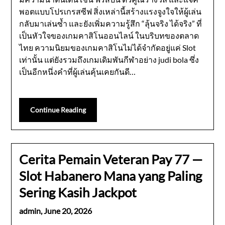
พอตแบบโปรเกรสซีฟ สิ่งเหล่านี้สร้างแรงจูงใจให้ผู้เล่น
กลับมาเล่นซ้ำ และยังเพิ่มความรู้สึก “ลุ้นจริง ได้จริง” ที่
เป็นหัวใจของเกมคาสิโนออนไลน์ ในบริบทของตลาด
ไทย ความนิยมของเกมคาสิโนไม่ได้จำกัดอยู่แค่ Slot
เท่านั้น แต่ยังรวมถึงเกมเดิมพันกีฬาอย่าง judi bola ซึ่ง
เป็นอีกหนึ่งคำที่ผู้เล่นคุ้นเคยกันดี…
Continue Reading
Cerita Pemain Veteran Pay 77 —
Slot Habanero Mana yang Paling
Sering Kasih Jackpot
admin,
June 20, 2026