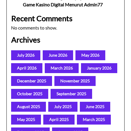
Game Kasino Digital Menurut Admin77
Recent Comments
No comments to show.
Archives
July 2026
June 2026
May 2026
April 2026
March 2026
January 2026
December 2025
November 2025
October 2025
September 2025
August 2025
July 2025
June 2025
May 2025
April 2025
March 2025