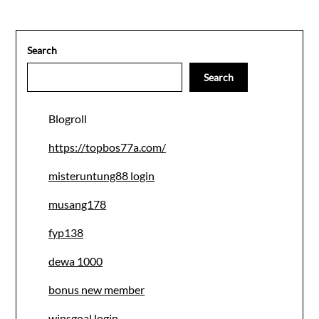
Search
Search
Blogroll
https://topbos77a.com/
misteruntung88 login
musang178
fyp138
dewa 1000
bonus new member
winsgoal login