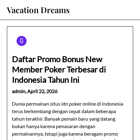
Skip
Vacation Dreams
to
content
Daftar Promo Bonus New
Member Poker Terbesar di
Indonesia Tahun Ini
admin,
April 22, 2026
Dunia permainan situs idn poker online di Indonesia
terus berkembang dengan cepat dalam beberapa
tahun terakhir. Banyak pemain baru yang datang
bukan hanya karena penasaran dengan
permainannya, tetapi juga karena beragam promo