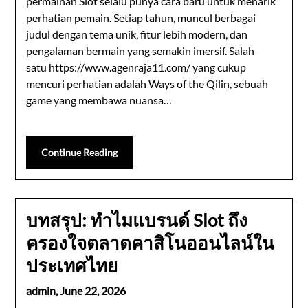
permainan Slot selalu punya cara baru untuk menarik
perhatian pemain. Setiap tahun, muncul berbagai
judul dengan tema unik, fitur lebih modern, dan
pengalaman bermain yang semakin imersif. Salah
satu https://www.agenraja11.com/ yang cukup
mencuri perhatian adalah Ways of the Qilin, sebuah
game yang membawa nuansa…
Continue Reading
บทสรุป: ทำไมแบรนด์ Slot ถึง
ครองใจตลาดคาสิโนออนไลน์ใน
ประเทศไทย
admin,
June 22, 2026