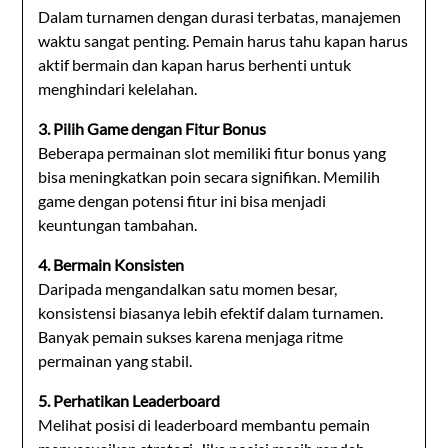
Dalam turnamen dengan durasi terbatas, manajemen
waktu sangat penting. Pemain harus tahu kapan harus
aktif bermain dan kapan harus berhenti untuk
menghindari kelelahan.
3. Pilih Game dengan Fitur Bonus
Beberapa permainan slot memiliki fitur bonus yang
bisa meningkatkan poin secara signifikan. Memilih
game dengan potensi fitur ini bisa menjadi
keuntungan tambahan.
4. Bermain Konsisten
Daripada mengandalkan satu momen besar,
konsistensi biasanya lebih efektif dalam turnamen.
Banyak pemain sukses karena menjaga ritme
permainan yang stabil.
5. Perhatikan Leaderboard
Melihat posisi di leaderboard membantu pemain