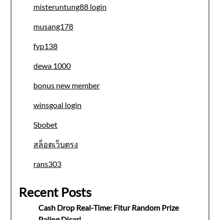
misteruntung88 login
musang178
fyp138
dewa 1000
bonus new member
winsgoal login
Sbobet
สล็อตเว็บตรง
rans303
Recent Posts
Cash Drop Real-Time: Fitur Random Prize
Paling Dicari