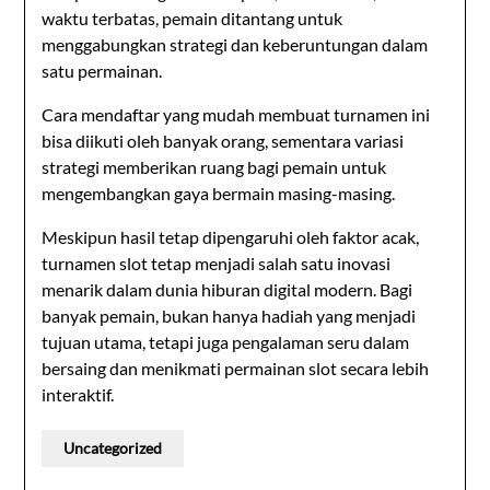
waktu terbatas, pemain ditantang untuk
menggabungkan strategi dan keberuntungan dalam
satu permainan.
Cara mendaftar yang mudah membuat turnamen ini
bisa diikuti oleh banyak orang, sementara variasi
strategi memberikan ruang bagi pemain untuk
mengembangkan gaya bermain masing-masing.
Meskipun hasil tetap dipengaruhi oleh faktor acak,
turnamen slot tetap menjadi salah satu inovasi
menarik dalam dunia hiburan digital modern. Bagi
banyak pemain, bukan hanya hadiah yang menjadi
tujuan utama, tetapi juga pengalaman seru dalam
bersaing dan menikmati permainan slot secara lebih
interaktif.
Uncategorized