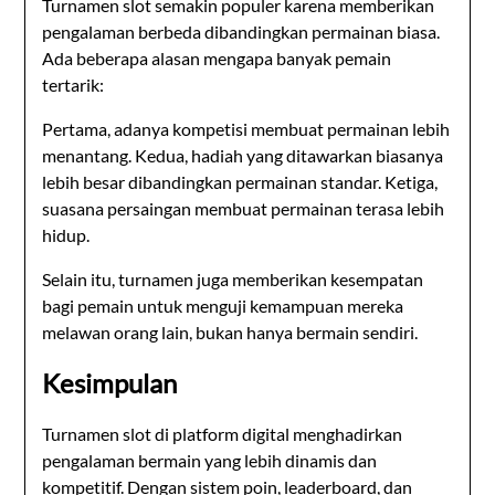
Turnamen slot semakin populer karena memberikan
pengalaman berbeda dibandingkan permainan biasa.
Ada beberapa alasan mengapa banyak pemain
tertarik:
Pertama, adanya kompetisi membuat permainan lebih
menantang. Kedua, hadiah yang ditawarkan biasanya
lebih besar dibandingkan permainan standar. Ketiga,
suasana persaingan membuat permainan terasa lebih
hidup.
Selain itu, turnamen juga memberikan kesempatan
bagi pemain untuk menguji kemampuan mereka
melawan orang lain, bukan hanya bermain sendiri.
Kesimpulan
Turnamen slot di platform digital menghadirkan
pengalaman bermain yang lebih dinamis dan
kompetitif. Dengan sistem poin, leaderboard, dan