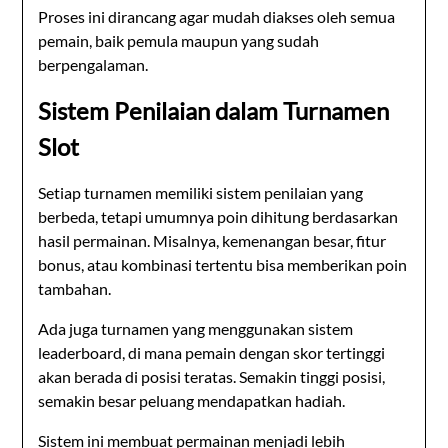
Proses ini dirancang agar mudah diakses oleh semua
pemain, baik pemula maupun yang sudah
berpengalaman.
Sistem Penilaian dalam Turnamen
Slot
Setiap turnamen memiliki sistem penilaian yang
berbeda, tetapi umumnya poin dihitung berdasarkan
hasil permainan. Misalnya, kemenangan besar, fitur
bonus, atau kombinasi tertentu bisa memberikan poin
tambahan.
Ada juga turnamen yang menggunakan sistem
leaderboard, di mana pemain dengan skor tertinggi
akan berada di posisi teratas. Semakin tinggi posisi,
semakin besar peluang mendapatkan hadiah.
Sistem ini membuat permainan menjadi lebih