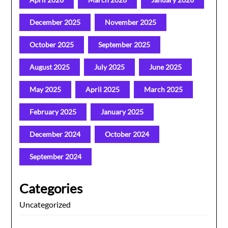
December 2025
November 2025
October 2025
September 2025
August 2025
July 2025
June 2025
May 2025
April 2025
March 2025
February 2025
January 2025
December 2024
October 2024
September 2024
Categories
Uncategorized