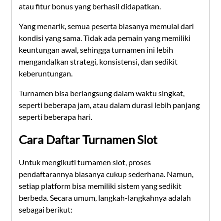
atau fitur bonus yang berhasil didapatkan.
Yang menarik, semua peserta biasanya memulai dari
kondisi yang sama. Tidak ada pemain yang memiliki
keuntungan awal, sehingga turnamen ini lebih
mengandalkan strategi, konsistensi, dan sedikit
keberuntungan.
Turnamen bisa berlangsung dalam waktu singkat,
seperti beberapa jam, atau dalam durasi lebih panjang
seperti beberapa hari.
Cara Daftar Turnamen Slot
Untuk mengikuti turnamen slot, proses
pendaftarannya biasanya cukup sederhana. Namun,
setiap platform bisa memiliki sistem yang sedikit
berbeda. Secara umum, langkah-langkahnya adalah
sebagai berikut: