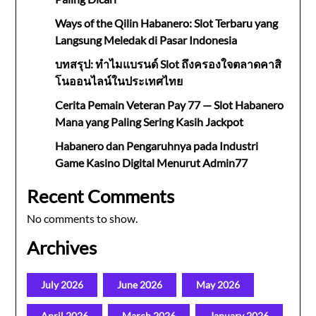
Ways of the Qilin Habanero: Slot Terbaru yang
Langsung Meledak di Pasar Indonesia
บทสรุป: ทำไมแบรนด์ Slot ถึงครองใจตลาดคาสิ
โนออนไลน์ในประเทศไทย
Cerita Pemain Veteran Pay 77 — Slot Habanero
Mana yang Paling Sering Kasih Jackpot
Habanero dan Pengaruhnya pada Industri
Game Kasino Digital Menurut Admin77
Recent Comments
No comments to show.
Archives
July 2026
June 2026
May 2026
April 2026
March 2026
January 2026