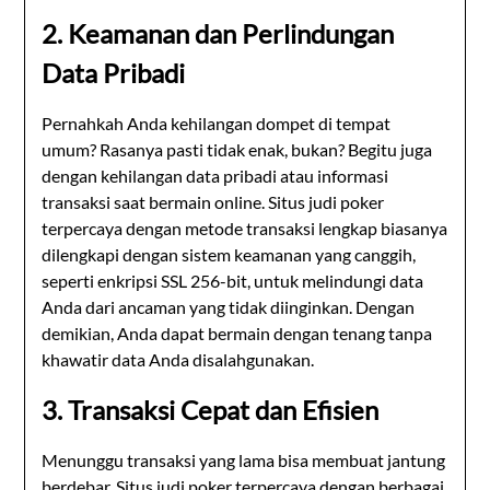
2.
Keamanan dan Perlindungan
Data Pribadi
Pernahkah Anda kehilangan dompet di tempat
umum?
Rasanya pasti tidak enak, bukan?
Begitu juga
dengan kehilangan data pribadi atau informasi
transaksi saat bermain online.
Situs judi poker
terpercaya dengan metode transaksi lengkap biasanya
dilengkapi dengan sistem keamanan yang canggih,
seperti enkripsi SSL 256-bit, untuk melindungi data
Anda dari ancaman yang tidak diinginkan.
Dengan
demikian, Anda dapat bermain dengan tenang tanpa
khawatir data Anda disalahgunakan.
3.
Transaksi Cepat dan Efisien
Menunggu transaksi yang lama bisa membuat jantung
berdebar.
Situs judi poker terpercaya dengan berbagai