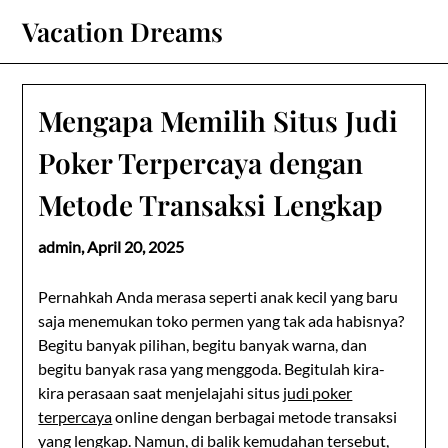
Skip
Vacation Dreams
to
content
Mengapa Memilih Situs Judi
Poker Terpercaya dengan
Metode Transaksi Lengkap
admin,
April 20, 2025
Pernahkah Anda merasa seperti anak kecil yang baru
saja menemukan toko permen yang tak ada habisnya?
Begitu banyak pilihan, begitu banyak warna, dan
begitu banyak rasa yang menggoda.
Begitulah kira-
kira perasaan saat menjelajahi situs
judi poker
terpercaya
online dengan berbagai metode transaksi
yang lengkap.
Namun, di balik kemudahan tersebut,