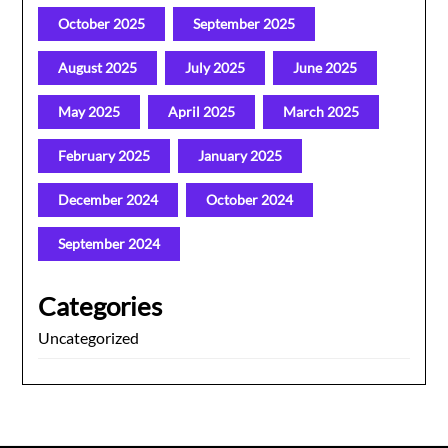
October 2025
September 2025
August 2025
July 2025
June 2025
May 2025
April 2025
March 2025
February 2025
January 2025
December 2024
October 2024
September 2024
Categories
Uncategorized