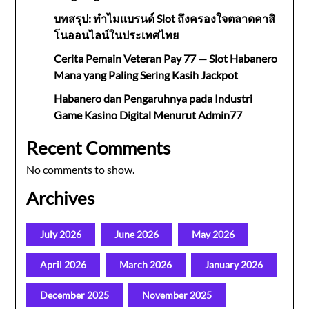
บทสรุป: ทำไมแบรนด์ Slot ถึงครองใจตลาดคาสิ
โนออนไลน์ในประเทศไทย
Cerita Pemain Veteran Pay 77 — Slot Habanero
Mana yang Paling Sering Kasih Jackpot
Habanero dan Pengaruhnya pada Industri
Game Kasino Digital Menurut Admin77
Recent Comments
No comments to show.
Archives
July 2026
June 2026
May 2026
April 2026
March 2026
January 2026
December 2025
November 2025