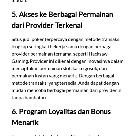
mudah.
5.
Akses ke Berbagai Permainan
dari Provider Terkenal
Situs judi poker terpercaya dengan metode transaksi
lengkap seringkali bekerja sama dengan berbagai
provider permainan ternama, seperti Hacksaw
Gaming.
Provider ini dikenal dengan inovasinya dalam
menciptakan permainan slot, kartu gosok, dan
permainan instan yang menarik.
Dengan berbagai
metode transaksi yang tersedia, Anda dapat dengan
mudah mencoba berbagai permainan dari provider ini
tanpa hambatan.
6.
Program Loyalitas dan Bonus
Menarik