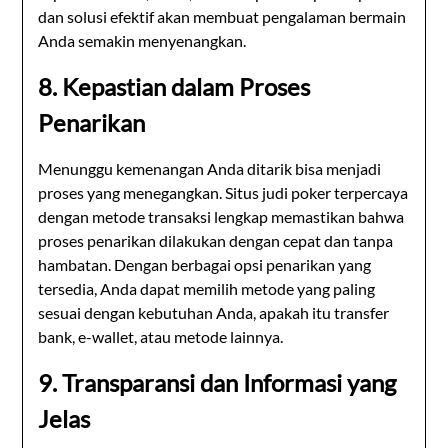
dan solusi efektif akan membuat pengalaman bermain
Anda semakin menyenangkan.
8.
Kepastian dalam Proses
Penarikan
Menunggu kemenangan Anda ditarik bisa menjadi
proses yang menegangkan.
Situs judi poker terpercaya
dengan metode transaksi lengkap memastikan bahwa
proses penarikan dilakukan dengan cepat dan tanpa
hambatan.
Dengan berbagai opsi penarikan yang
tersedia, Anda dapat memilih metode yang paling
sesuai dengan kebutuhan Anda, apakah itu transfer
bank, e-wallet, atau metode lainnya.
9.
Transparansi dan Informasi yang
Jelas